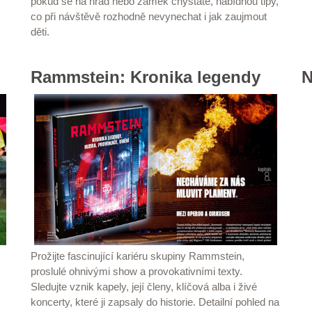
pokud se na hrad nebo zámek chystáte, nabídnou tipy,
co při návštěvě rozhodně nevynechat i jak zaujmout
děti.
Rammstein: Kronika legendy
N
Prožijte fascinující kariéru skupiny Rammstein,
proslulé ohnivými show a provokativními texty.
Sledujte vznik kapely, její členy, klíčová alba i živé
koncerty, které ji zapsaly do historie. Detailní pohled na