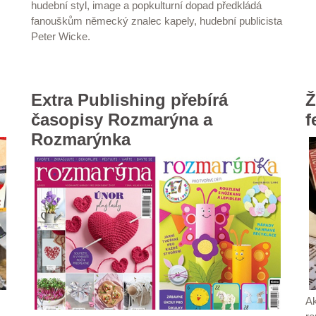
hudební styl, image a popkulturní dopad předkládá
fanouškům německý znalec kapely, hudební publicista
Peter Wicke.
Extra Publishing přebírá
Ž
časopisy Rozmarýna a
f
Rozmarýnka
Ak