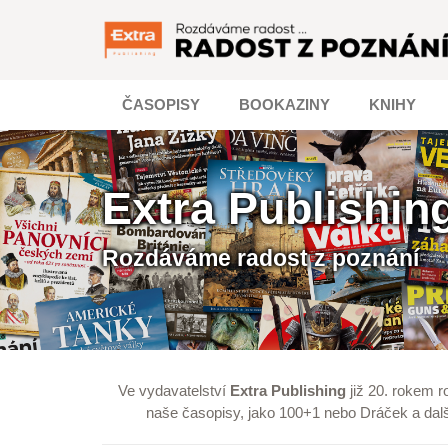
ČASOPISY
BOOKAZINY
KNIHY
Extra Publishin
Rozdáváme radost z poznání
Ve vydavatelství
Extra Publishing
již 20. rokem r
naše časopisy, jako
100+1
nebo
Dráček
a dalš