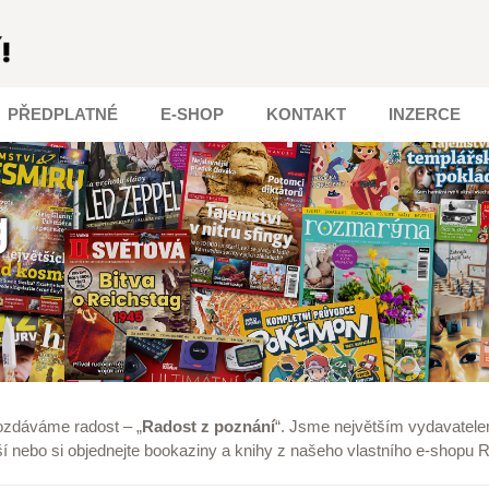
PŘEDPLATNÉ
E-SHOP
KONTAKT
INZERCE
g
ozdáváme radost – „
Radost z poznání
“. Jsme největším vydavatele
í nebo si objednejte
bookaziny
a
knihy
z našeho vlastního e-shopu
R