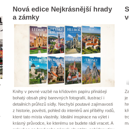
Nová edice Nejkrásnější hrady
S
a zámky
v
,
Knihy v pevné vazbě na křídovém papíru přinášejí
Za
bohatý obsah plný barevných fotografií, ilustrací i
je
detailních průřezů sídly. Nechybí poutavé zajímavosti
hr
z historie, pověsti, pohled do interiérů ani příběhy rodů,
kř
.
které tato místa vlastnily. Ideální inspirace na výlet i
tr
krásný průvodce, ke kterému se budete rádi vracet. A
ma