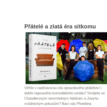
Přátelé a zlatá éra sitkomu
Věříte v nadčasovou sílu opravdového přátelství i
dobře napsaného komediálního seriálu? Smějete se
Chandlerovým nesmrtelným hláškám a Joeyho
svůdnickým pokusům? Baví vás Phoebina