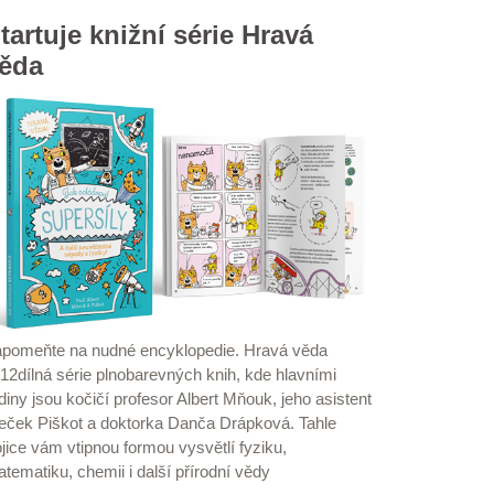
tartuje knižní série Hravá
ěda
pomeňte na nudné encyklopedie. Hravá věda
 12dílná série plnobarevných knih, kde hlavními
diny jsou kočičí profesor Albert Mňouk, jeho asistent
eček Piškot a doktorka Danča Drápková. Tahle
ojice vám vtipnou formou vysvětlí fyziku,
tematiku, chemii i další přírodní vědy