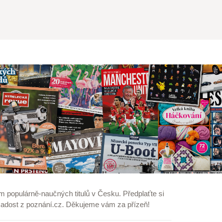
m populárně-naučných titulů v Česku.
Předplaťte
si
adost z poznání.cz
. Děkujeme vám za přízeň!