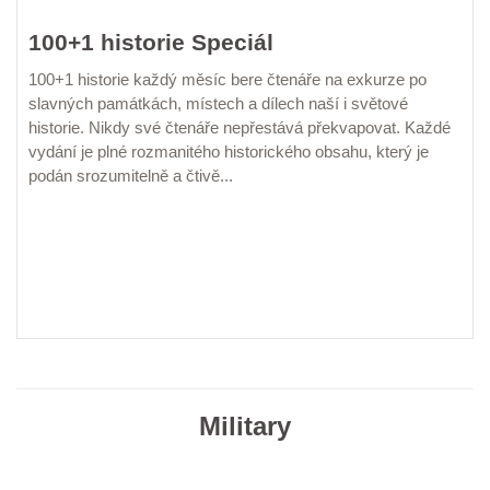
100+1 historie Speciál
100+1 historie každý měsíc bere čtenáře na exkurze po
slavných památkách, místech a dílech naší i světové
historie. Nikdy své čtenáře nepřestává překvapovat. Každé
vydání je plné rozmanitého historického obsahu, který je
podán srozumitelně a čtivě...
EL. VERZE KIOSEK
EL. VERZE DIGIPORT
PŘEDPLATIT
KOUPIT
Military