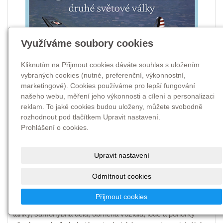
Využíváme soubory cookies
Kliknutím na Přijmout cookies dáváte souhlas s uložením
vybraných cookies (nutné, preferenční, výkonnostní,
marketingové). Cookies používáme pro lepší fungování
našeho webu, měření jeho výkonnosti a cílení a personalizaci
reklam. To jaké cookies budou uloženy, můžete svobodně
rozhodnout pod tlačítkem Upravit nastavení.
Prohlášení o cookies.
Upravit nastavení
Odmítnout cookies
Encyklopedie vojenství
Přijmout cookies
Edice Encyklopedie vojenství představuje vojenská letadla,
tanky, samohybná děla, obrněná vozidla, lodě a ponorky