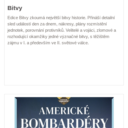
Bitvy
Edice Bitvy zkoumá největší bitvy historie. Přináší detailní
sled událostí den za dnem, nákresy, plány rozmístění
jednotek, porovnání protivníků. Velitelé a vojáci, zlomové a
rozhodující okamžiky jedné význačné bitvy, s těžištěm
zájmu v I. a především ve II. světové válce.
EL. VERZE KIOSEK
EL. VERZE DIGIPORT
PŘEDPLATIT
KOUPIT