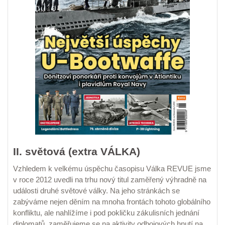
II. světová (extra VÁLKA)
Vzhledem k velkému úspěchu časopisu Válka REVUE jsme
v roce 2012 uvedli na trhu nový titul zaměřený výhradně na
události druhé světové války. Na jeho stránkách se
zabýváme nejen děním na mnoha frontách tohoto globálního
konfliktu, ale nahlížíme i pod pokličku zákulisních jednání
diplomatů, zaměřujeme se na aktivity odbojových hnutí na