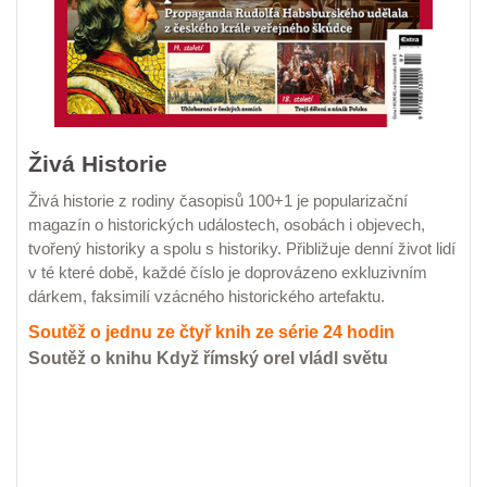
Živá Historie
Živá historie z rodiny časopisů 100+1 je popularizační
magazín o historických událostech, osobách i objevech,
tvořený historiky a spolu s historiky. Přibližuje denní život lidí
v té které době, každé číslo je doprovázeno exkluzivním
dárkem, faksimilí vzácného historického artefaktu.
Soutěž o jednu ze čtyř knih ze série 24 hodin
Soutěž o knihu
Když římský orel vládl světu
SEZNAM DÁRKŮ
EL. VERZE KIOSEK
EL. VERZE DIGIPORT