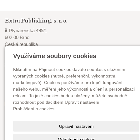
Extra Publishing, s. r. o.
Plynárenská 499/1
602 00 Brno
Česká republika
+420 545 211 880
Využíváme soubory cookies
(pondělí–čtvrtek, 8–16 hod.)
info@epublishing.cz
Kliknutím na Přijmout cookies dáváte souhlas s uložením
vybraných cookies (nutné, preferenční, výkonnostní,
marketingové). Cookies používáme pro lepší fungování
našeho webu, měření jeho výkonnosti a cílení a personalizaci
reklam. To jaké cookies budou uloženy, můžete svobodně
rozhodnout pod tlačítkem Upravit nastavení.
Prohlášení o cookies.
Upravit nastavení
Najdete nás
Odmítnout cookies