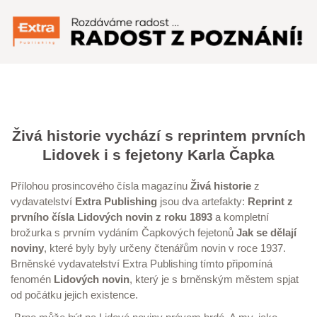
Menu
Živá historie vychází s reprintem prvních
Lidovek i s fejetony Karla Čapka
Přílohou prosincového čísla magazínu
Živá historie
z
vydavatelství
Extra Publishing
jsou dva artefakty:
Reprint z
prvního čísla Lidových novin z roku 1893
a kompletní
brožurka s prvním vydáním Čapkových fejetonů
Jak se dělají
noviny
, které byly byly určeny čtenářům novin v roce 1937.
Brněnské vydavatelství Extra Publishing tímto připomíná
fenomén
Lidových novin
, který je s brněnským městem spjat
od počátku jejich existence.