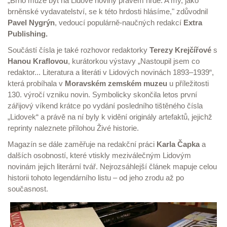
„Brno může být na Lidové noviny právem hrdé. A my, jako
brněnské vydavatelství, se k této hrdosti hlásíme," zdůvodnil
Pavel Nygrýn
, vedoucí populárně-naučných redakcí
Extra
Publishing.
Součástí čísla je také rozhovor redaktorky
Terezy Krejčířové
s
Hanou Kraflovou
, kurátorkou výstavy „Nastoupil jsem co
redaktor... Literatura a literáti v Lidových novinách 1893–1939“,
která probíhala v
Moravském zemském muzeu
u příležitosti
130. výročí vzniku novin. Symbolicky skončila letos první
zářijový víkend krátce po vydání posledního tištěného čísla
„Lidovek“ a právě na ní byly k vidění originály artefaktů, jejichž
reprinty naleznete přílohou Živé historie.
Magazín se dále zaměřuje na redakční práci
Karla Čapka
a
dalších osobností, které vtiskly meziválečným Lidovým
novinám jejich literární tvář. Nejrozsáhlejší článek mapuje celou
historii tohoto legendárního listu – od jeho zrodu až po
současnost.