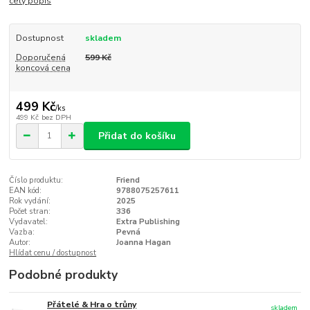
celý popis
Dostupnost
skladem
Doporučená
599 Kč
koncová cena
499 Kč
/
ks
499 Kč
bez DPH
Přidat do košíku
Číslo produktu:
Friend
EAN kód:
9788075257611
Rok vydání:
2025
Počet stran:
336
Vydavatel:
Extra Publishing
Vazba:
Pevná
Autor:
Joanna Hagan
Hlídat cenu / dostupnost
Podobné produkty
Přátelé & Hra o trůny
skladem