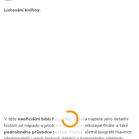
Listování knihou:
V této
neoficiální bibli fanoušků seriálu
najdete jeho detailní
historii od nápadu a pilotního dílu až po velkolepé finále a také
podrobného průvodce světem Přátel
, včetně biografií hlavních
představitelů i jejich českých dabérů a kompletního přehledu