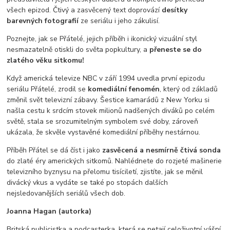
všech epizod. Čtivý a zasvěcený text doprovází
desítky
barevných fotografií
ze seriálu i jeho zákulisí.
Poznejte, jak se Přátelé, jejich příběh i ikonický vizuální styl
nesmazatelně otiskli do světa popkultury, a
přeneste se do
zlatého věku sitkomu!
Když americká televize NBC v září 1994 uvedla první epizodu
seriálu Přátelé, zrodil se
komediální fenomén
, který od základů
změnil svět televizní zábavy. Šestice kamarádů z New Yorku si
našla cestu k srdcím stovek milionů nadšených diváků po celém
světě, stala se srozumitelným symbolem své doby, zároveň
ukázala, že skvěle vystavěné komediální příběhy nestárnou.
Příběh Přátel se dá číst i jako
zasvěcená a nesmírně čtivá sonda
do zlaté éry amerických sitkomů. Nahlédnete do rozjeté mašinerie
televizního byznysu na přelomu tisíciletí, zjistíte, jak se měnil
divácký vkus a vydáte se také po stopách dalších
nejsledovanějších seriálů všech dob.
Joanna Hagan (autorka)
Britská publicistka a podcasterka, která se netají celoživotní vášní