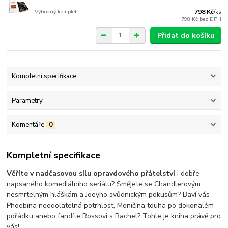
Výhodný komplet
798 Kč
/
ks
798 Kč
bez DPH
Přidat do košíku
Kompletní specifikace
Parametry
Komentáře
0
Kompletní specifikace
Věříte v nadčasovou sílu opravdového přátelství
i dobře
napsaného komediálního seriálu? Smějete se Chandlerovým
nesmrtelným hláškám a Joeyho svůdnickým pokusům? Baví vás
Phoebina neodolatelná potrhlost, Moničina touha po dokonalém
pořádku anebo fandíte Rossovi s Rachel? Tohle je kniha právě pro
vás!