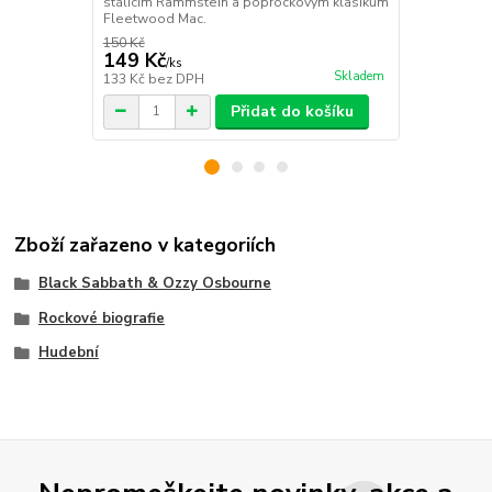
stálicím Rammstein a poprockovým klasikům
Fleetwood Mac.
150 Kč
899 Kč
149 Kč
799 Kč
/
ks
/
ks
Skladem
133 Kč
bez DPH
799 Kč
bez 
Přidat do košíku
Zboží zařazeno v kategoriích
Black Sabbath & Ozzy Osbourne
Rockové biografie
Hudební