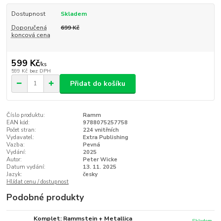
Dostupnost
Skladem
Doporučená
699 Kč
koncová cena
599 Kč
/
ks
599 Kč
bez DPH
Přidat do košíku
Číslo produktu:
Ramm
EAN kód:
9788075257758
Počet stran:
224 vnitřních
Vydavatel:
Extra Publishing
Vazba:
Pevná
Vydání:
2025
Autor:
Peter Wicke
Datum vydání:
13. 11. 2025
Jazyk:
česky
Hlídat cenu / dostupnost
Podobné produkty
Komplet: Rammstein + Metallica
Skladem