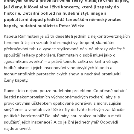
ohnivými show a provokativními texty. Sledujte vznik kapely,
její členy, klíčová alba i živé koncerty, které ji zapsaly do
historie. Detailní pohled na hudební styl, image a
popkulturní dopad předkládá fanouškům německý znalec
kapely, hudební publicista Peter Wicke.
Kapela Rammstein je už tři desetiletí jedním z nejkontroverznějších
fenoménů. Jejich vizuálně ohromující vystoupení, skandální
překračování tabu a vysoce stylizované násilné obrazy záměrně
spouštějí reflexy pohoršení. Rammstein o sobě mluví jako o
„gesamtkunstwerku“ – a právě tomuto celku se kniha věnuje:
hudbě, písním i jejich inscenování v neobvyklých klipech a
monumentálních pyrotechnických show, a nechává promluvit i
členy kapely.
Rammstein nejsou pouze hudebním projektem. Co přesně pohání
šestici nekompromisních východoněmeckých rockerů, aby si s
provokativním úšklebkem opakovaně pohrávali s moralizujícím
smýšlením a vmetali své těžké riffy do tváře horlivým zastáncům
politické korektnosti? Do jaké míry jsou reakce publika a médií
součástí jejich inscenace? A co je činí jedinečnými? Odpovědi
najdete uvnitř.