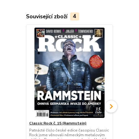
Související zboží
4
Classic Rock č. 15 (Rammstein)
Komplet: Me
Patnácté číslo české edice časopisu Classic
Komplet kniž
Rock jsme věnovali německým metalovým
bookazinu.