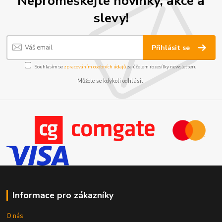
Nepromeškejte novinky, akce a
slevy!
Přihlásit se
Souhlasím se
zpracováním osobních údajů
za účelem rozesílky newsletteru.
Můžete se kdykoli odhlásit.
Informace pro zákazníky
O nás